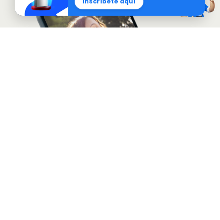
Inscríbete aquí
Efectiva, Tu Financiera
Apertura 100% Digital de Cuenta de Ahorros,