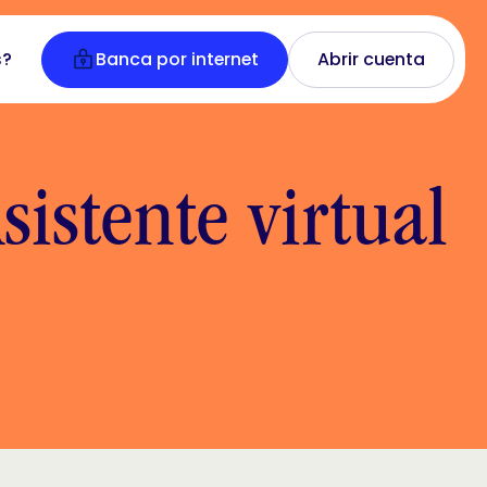
s?
Banca por internet
Abrir cuenta
istente virtual