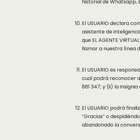
historial de Whatsapp,
El USUARIO declara con
asistente de inteligenci
que EL AGENTE VIRTUAL 
llamar a nuestra línea 
El USUARIO es responsab
cual podrá reconocer a 
881 347; y (ii) la insig
El USUARIO podrá finali
“Gracias” o despidiénd
abandonado la convers