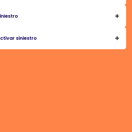
iniestro
tivar siniestro