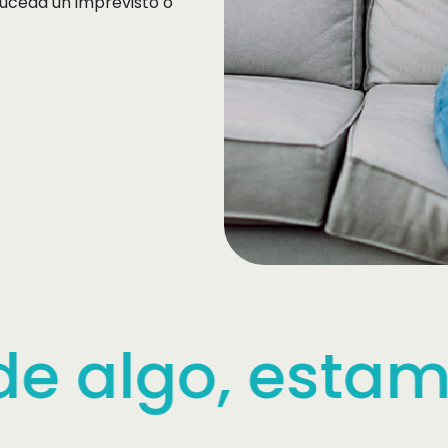
uceda un imprevisto o
estamos para 