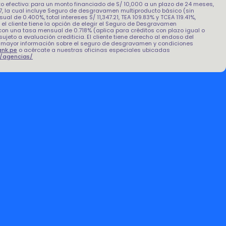
to efectivo: para un monto financiado de S/ 10,000 a un plazo de 24 meses,
, la cual incluye Seguro de desgravamen multiproducto básico (sin
l de 0.400%, total intereses S/ 11,347.21, TEA 109.83% y TCEA 119.41%,
 el cliente tiene la opción de elegir el Seguro de Desgravamen
con una tasa mensual de 0.718% (aplica para créditos con plazo igual o
jeto a evaluación crediticia. El cliente tiene derecho al endoso del
mayor información sobre el seguro de desgravamen y condiciones
ank.pe
o acércate a nuestras oficinas especiales ubicadas
e/agencias/