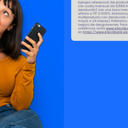
Ejemplo referencial del produc
con cuota mensual de S/889.47
devolución) con una tasa mensua
afecta a ITF 0.005%. Asimismo,
multiproducto con devolución 
mayor a 24 meses). Préstamo su
seguro de desgravamen. Para 
crediticias visita
www.efectib
en
https://www.efectibank.p