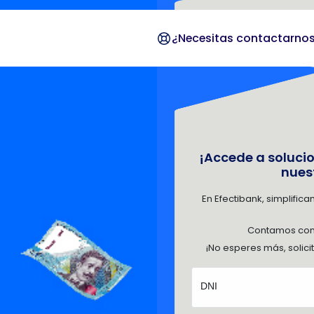
¿Necesitas contactarno
¡Accede a soluci
nues
En Efectibank, simplifi
Contamos con 
¡No esperes más, solici
DNI