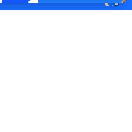
Ayuda
Preguntas Frecuentes
Paga online aquí
io
Canales de pago
os
Contáctanos
ones
mpañas
licitud de
Formulario No Contactar